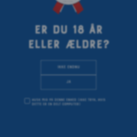
< Previous article
Next article >
ER DU 18 ÅR
ELLER ÆLDRE?
POPPYKALAS
Ikke endnu
God smag er subjektiv og har mange facetter. Dét er
Ja
noget som vi hos 1664 Blanc ofte funderer over og
lader os inspirere af, og det blev drivkraften bag
Husk mig på denne enhed
(ikke tryk, hvis
vores kampagne Taste Makers.
dette er en delt computer)
I et spændende samarbejde følger vi tre kreative
personligheder, der giver hver deres individuelle
skildring af, hvad god smag er for dem, og hvordan