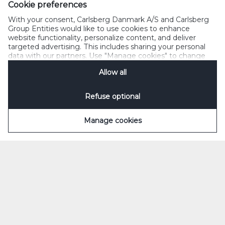
mindst indtryk fra gadebilledet på Frederiksberg
Cookie preferences
Allé, hvor Thildes designstudie er placeret, skaber
With your consent, Carlsberg Danmark A/S and Carlsberg
Group Entities would like to use cookies to enhance
tilsammen drivkraften bag hendes smagfulde og
website functionality, personalize content, and deliver
tryllebindende blomsterarrangementer.
targeted advertising. This includes sharing your personal
data with our partners. Use "Manage cookies" to change
your consent preferences anytime. See our
Cookie
Se video
her
Allow all
Notification
&
Privacy Notification
for details.
Refuse optional
Køb 1664 Blanc plakat
her
Manage cookies
#TASTEMAKERS
Cookie Politik
Privat Politik
Vilkår
Acceptable brugspolitik
Seneste fødevarekontrolrapporter
Kontakt
Disclosure Policy