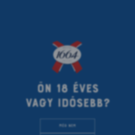
< previous article
next article >
ÖN 18 ÉVES
VAGY IDŐSEBB?
EZT
KELL
TUDNI
A
BISZTRÓ
GASZTRONÓMIÁRÓL
Még nem
08.03.2022