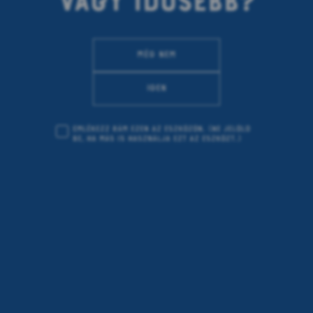
VAGY IDŐSEBB?
07.07.2021
Még nem
írta Kárai Dávid
Igen
Emlékezz rám ezen az eszközön.
(Ne jelöld
be, ha más is használja ezt az eszközt.)