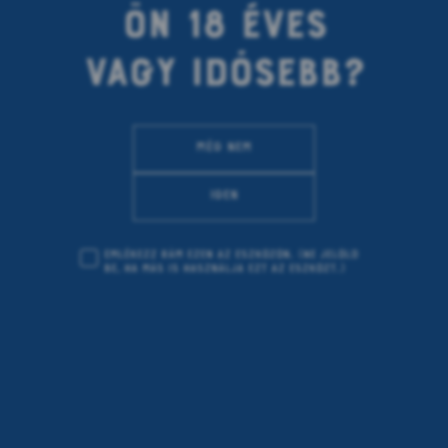
ÖN 18 ÉVES
< previous article
next article >
VAGY IDŐSEBB?
SÖRÖS
SANGRIA
Még nem
08.12.2022
Igen
Írta Kárai Dávid
Emlékezz rám ezen az eszközön.
(Ne jelöld
be, ha más is használja ezt az eszközt.)
Jéghidegre hűtött, jó kis citrusos sangriával
alapozzuk a péntek estét. Előző nap bekevertük, hogy
a gyümölcsök jól kiázzanak a gin és ananászlé
keverékében. Fogyasztás előtt pedig fel kell húzni
egy adag búzasörrel.